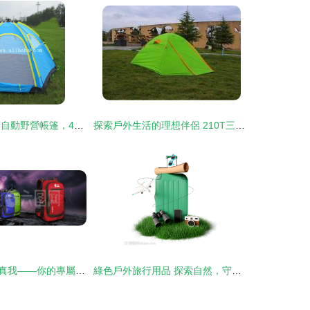
夏日戶外新寵 全自動野營帳篷，4-6人速開免搭建的便捷體驗
探索戶外生活的理想伴侶 210T三人鋁桿雙層雙門帳篷
擁抱自然，釋放真我——你的專屬戶外裝備指南
綠色戶外旅行用品 探索自然，守護地球