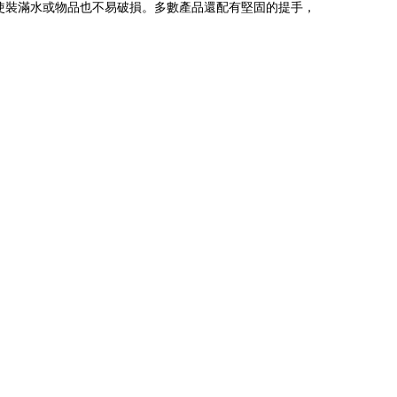
使裝滿水或物品也不易破損。多數產品還配有堅固的提手，