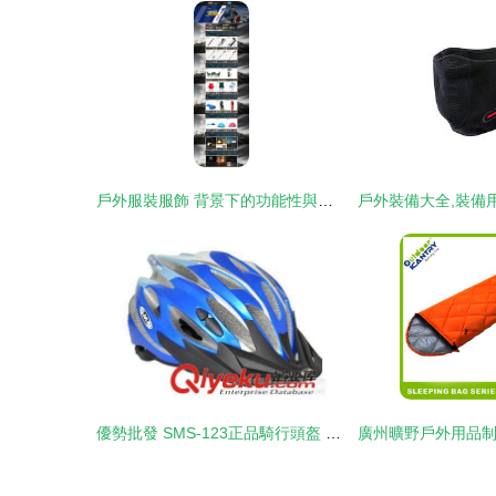
戶外服裝服飾 背景下的功能性與時尚交融
優勢批發 SMS-123正品騎行頭盔 一體成型帶龍骨，安全守護每一程