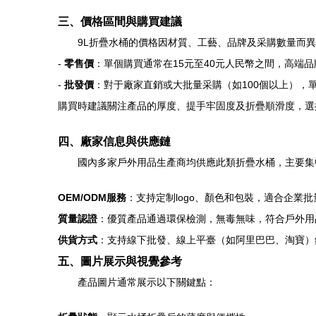
三、價格區間與購買建議
9L折疊水桶的價格因材質、工藝、品牌及采購數量而
-
零售價
：單個購買通常在15元至40元人民幣之間，高端
-
批發價
：對于廠家直銷或大批量采購（如100個以上），
購買時建議關注產品的厚度、提手牢固度及折疊順滑度，選
四、廠家信息與供應鏈
國內多家戶外用品生產商均供應此類折疊水桶，主要集
OEM/ODM服務
：支持定制logo、顏色和包裝，適合企業
質量認證
：優質產品通過環保檢測，無毒無味，符合戶外用
供貨方式
：支持線下批發、線上平臺（如阿里巴巴、淘寶）
五、圖片展示與視覺參考
產品圖片通常展示以下關鍵點：