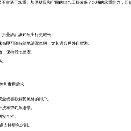
又不會過于笨重。加厚材質和牢固的縫合工藝確保了水桶的承重能力，即
，折疊設計讓釣魚出行更輕松。
抹布即可隨時隨地清潔車輛，尤其適合戶外自駕游。
物，保持營地整潔。
具。
美和實用需求：
安全或喜歡鮮艷風格的用戶。
于洗車或釣魚場景。
的安全性。
還支持顏色定制。