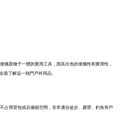
、便攜置物于一體的實用工具，因其出色的便攜性和實用性，
全面了解這一熱門戶外用品。
，不占用背包或后備箱空間，非常適合徒步、露營、釣魚等戶