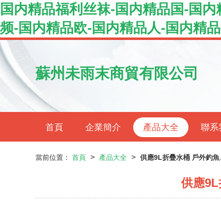
国内精品福利丝袜-国内精品国-国内
频-国内精品欧-国内精品人-国内精
蘇州未雨末商貿有限公司
首頁
企業簡介
產品大全
聯系
>
>
當前位置：
首頁
產品大全
供應9L折疊水桶 戶外釣
供應9