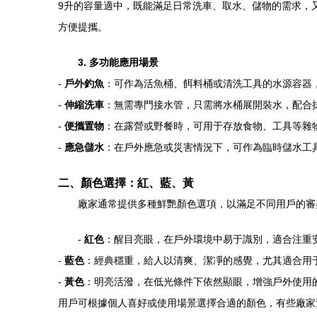
9升的容量適中，既能滿足日常洗車、取水、儲物的需求，
方便提攜。
3. 多功能應用場景
-
戶外釣魚
：可作為活魚桶、餌料桶或清洗工具的水源容器
-
伸縮洗車
：無需專門接水管，只需將水桶展開裝水，配合
-
便攜置物
：在露營或野餐時，可用于存放食物、工具等雜
-
應急儲水
：在戶外應急或災害情況下，可作為臨時儲水工
二、顏色選擇：紅、藍、黃
廠家通常提供多種鮮艷顏色選項，以滿足不同用戶的審
-
紅色
：醒目亮眼，在戶外環境中易于識別，適合注重
-
藍色
：經典穩重，給人以清爽、潔凈的感覺，尤其適合用
-
黃色
：明亮活潑，在低光條件下依然顯眼，增強戶外使用
用戶可根據個人喜好或使用場景選擇合適的顏色，有些廠家