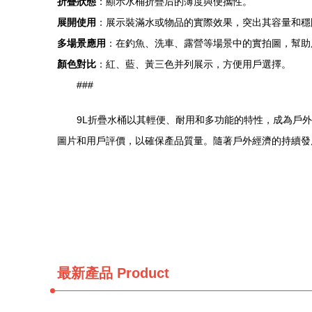
折疊狀態
：顯示水桶折疊后的薄度與便攜性。
展開使用
：展示裝滿水或物品的實際效果，突出其容量和穩
多場景應用
：在釣魚、洗車、露營等場景中的實拍圖，幫助
顏色對比
：紅、藍、黃三色并列展示，方便用戶選擇。
###
9L折疊水桶以其輕便、耐用和多功能的特性，成為戶
圖片和用戶評價，以確保產品質量。隨著戶外經濟的持續發
最新產品
Product