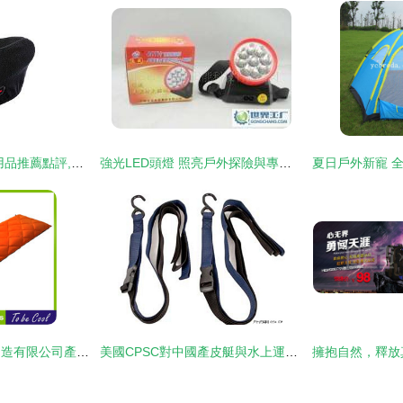
戶外裝備大全,裝備用品推薦點評,戶外用品使用心得 8264.com
強光LED頭燈 照亮戶外探險與專業工作的全能之選
廣州曠野戶外用品制造有限公司產品大全 鞋帽系列
美國CPSC對中國產皮艇與水上運動存儲掛鉤實施強制召回，安全問題引關注