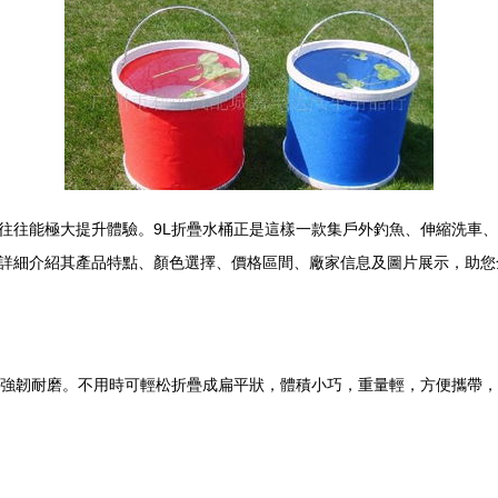
往往能極大提升體驗。9L折疊水桶正是這樣一款集戶外釣魚、伸縮洗車
詳細介紹其產品特點、顏色選擇、價格區間、廠家信息及圖片展示，助您
軟卻強韌耐磨。不用時可輕松折疊成扁平狀，體積小巧，重量輕，方便攜帶